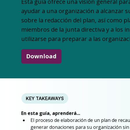
Esta guía ofrece una visión general par
ayudar a una organización a alcanzar su
sobre la redacción del plan, así como pl
miembros de la junta directiva y a los 
utilizarse para preparar a las organiza
Download
KEY TAKEAWAYS
En esta guía, aprenderá...
El proceso de elaboración de un plan de reca
generar donaciones para su organización sin f