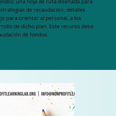
fondos: una hoja de ruta diseñada para
strategias de recaudación, detalles
jo para orientar al personal, a los
rrollo de dicho plan. Este recurso debe
caudación de fondos.