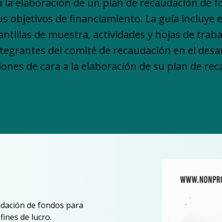
a la elaboración de un plan de recaudación de 
s objetivos de financiamiento. La guía incluye e
antillas de muestra, actividades y hojas de traba
integrantes del comité de recaudación en el desa
ciones de cara a la elaboración de su plan de re
udación de fondos para 
ines de lucro.