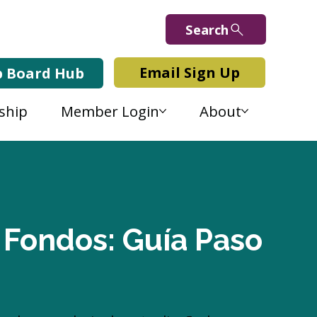
Search
Email Sign Up
b Board Hub
ship
Member Login
About
 Fondos: Guía Paso